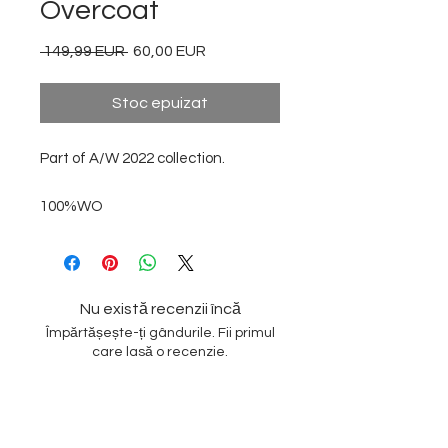
Overcoat
 149,99 EUR 
Preț
60,00 EUR
Preț
normal
redus
Stoc epuizat
Part of A/W 2022 collection.
100%WO
Nu există recenzii încă
Împărtășește-ți gândurile. Fii primul
care lasă o recenzie.
Lasă o recenzie