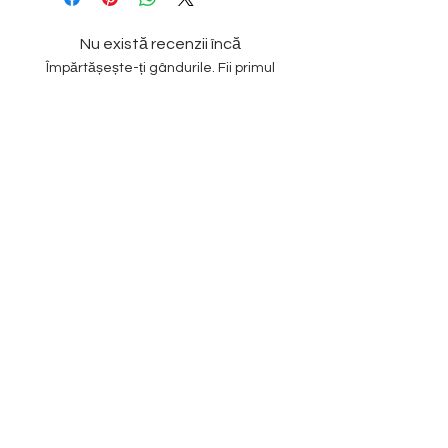
Nu există recenzii încă
Împărtășește-ți gândurile. Fii primul
care lasă o recenzie.
Lasă o recenzie
Subscribe to our
Newsletter
Enter your email
SUBSCRIBE