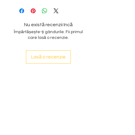
Nu există recenzii încă
Împărtășește-ți gândurile. Fii primul
care lasă o recenzie.
Lasă o recenzie
Subscribe to our
Newsletter
Enter your email