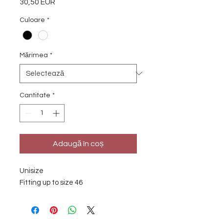
30,50 EUR
Preț
Culoare
*
Mărimea
*
Cantitate
*
Adaugă în coș
Unisize
Fitting up to size 46