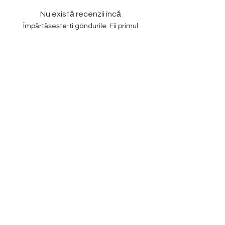
Nu există recenzii încă
Împărtășește-ți gândurile. Fii primul
care lasă o recenzie.
Lasă o recenzie
Subscribe to our
Newsletter
Enter your email
SUBSCRIBE