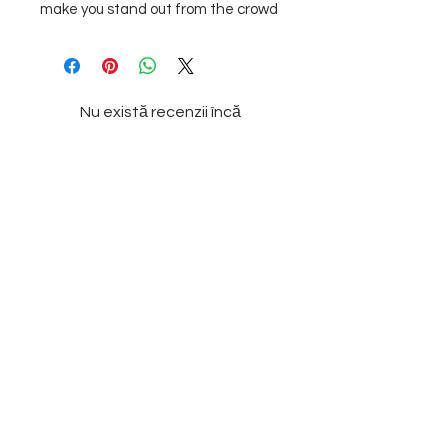
make you stand out from the crowd
Nu există recenzii încă
Împărtășește-ți gândurile. Fii primul
care lasă o recenzie.
Lasă o recenzie
Subscribe to our
Newsletter
Enter your email