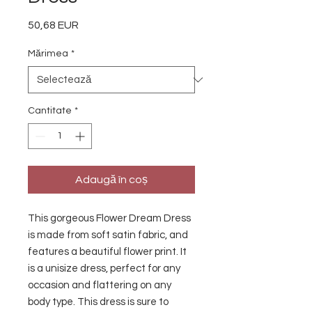
50,68 EUR
Preț
Mărimea
*
Cantitate
*
Adaugă în coș
This gorgeous Flower Dream Dress 
is made from soft satin fabric, and 
features a beautiful flower print. It 
is a unisize dress, perfect for any 
occasion and flattering on any 
body type. This dress is sure to 