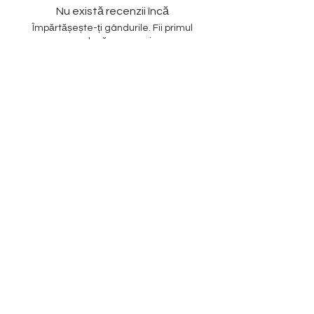
Nu există recenzii încă
Împărtășește-ți gândurile. Fii primul
care lasă o recenzie.
Lasă o recenzie
Subscribe to our
Newsletter
Enter your email
SUBSCRIBE